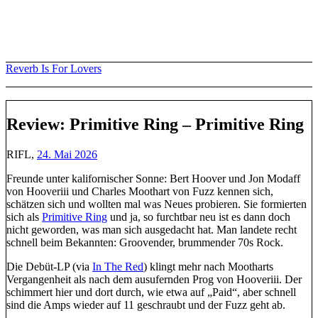
Skip
to
content
Reverb Is For Lovers
Review: Primitive Ring – Primitive Ring
RIFL,
24. Mai 2026
Freunde unter kalifornischer Sonne: Bert Hoover und Jon Modaff
von Hooveriii und Charles Moothart von Fuzz kennen sich,
schätzen sich und wollten mal was Neues probieren. Sie formierten
sich als
Primitive Ring
und ja, so furchtbar neu ist es dann doch
nicht geworden, was man sich ausgedacht hat. Man landete recht
schnell beim Bekannten: Groovender, brummender 70s Rock.
Die Debüt-LP (via
In The Red
) klingt mehr nach Mootharts
Vergangenheit als nach dem ausufernden Prog von Hooveriii. Der
schimmert hier und dort durch, wie etwa auf „Paid“, aber schnell
sind die Amps wieder auf 11 geschraubt und der Fuzz geht ab.