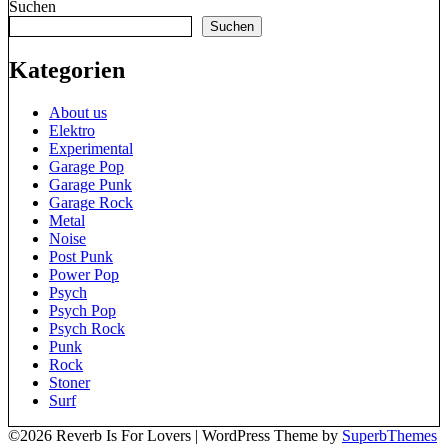
Suchen
Suchen
Kategorien
About us
Elektro
Experimental
Garage Pop
Garage Punk
Garage Rock
Metal
Noise
Post Punk
Power Pop
Psych
Psych Pop
Psych Rock
Punk
Rock
Stoner
Surf
©2026 Reverb Is For Lovers
| WordPress Theme by
SuperbThemes