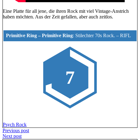
Eine Platte für all jene, die ihren Rock mit viel Vintage-Anstrich
haben möchten. Aus der Zeit gefallen, aber auch zeitlos.
Primitive Ring – Primitive Ring
:
Stilechter 70s Rock.
–
RIFL
7
Psych Rock
Beitragsnavigation
Previous post
Next post