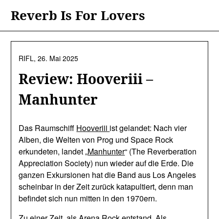
Skip
Reverb Is For Lovers
to
content
RIFL,
26. Mai 2025
Review: Hooveriii –
Manhunter
Das Raumschiff
Hooveriii
ist gelandet: Nach vier
Alben, die Welten von Prog und Space Rock
erkundeten, landet „
Manhunter
“ (The Reverberation
Appreciation Society) nun wieder auf die Erde. Die
ganzen Exkursionen hat die Band aus Los Angeles
scheinbar in der Zeit zurück katapultiert, denn man
befindet sich nun mitten in den 1970ern.
Zu einer Zeit, als Arena Rock entstand. Als