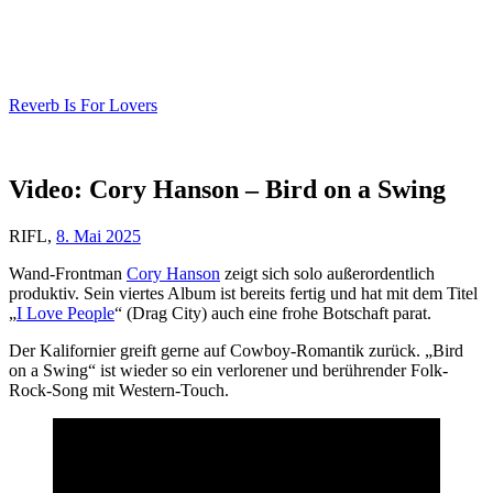
Skip
to
content
Reverb Is For Lovers
Video: Cory Hanson – Bird on a Swing
RIFL,
8. Mai 2025
Wand-Frontman
Cory Hanson
zeigt sich solo außerordentlich
produktiv. Sein viertes Album ist bereits fertig und hat mit dem Titel
„
I Love People
“ (Drag City) auch eine frohe Botschaft parat.
Der Kalifornier greift gerne auf Cowboy-Romantik zurück. „Bird
on a Swing“ ist wieder so ein verlorener und berührender Folk-
Rock-Song mit Western-Touch.