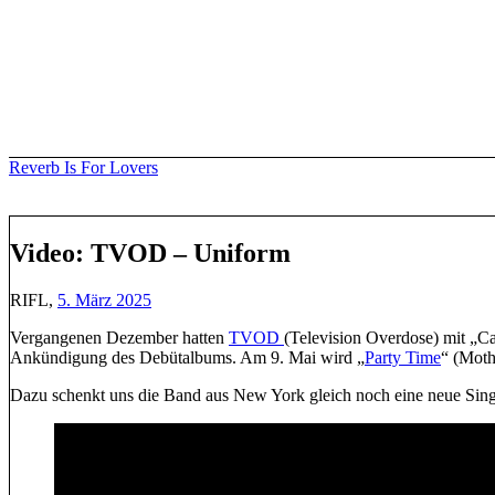
Skip
to
content
Reverb Is For Lovers
Video: TVOD – Uniform
RIFL,
5. März 2025
Vergangenen Dezember hatten
TVOD
(Television Overdose) mit „C
Ankündigung des Debütalbums. Am 9. Mai wird „
Party Time
“ (Moth
Dazu schenkt uns die Band aus New York gleich noch eine neue Singl