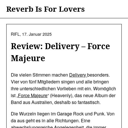
Skip
Reverb Is For Lovers
to
content
RIFL,
17. Januar 2025
Review: Delivery – Force
Majeure
Die vielen Stimmen machen
Delivery
besonders.
Vier von fünf Mitgliedern singen und alle bringen
ihre unterschiedlichen Vorlieben mit ein. Womöglich
ist „
Force Majeure
“ (Heavenly), das neue Album der
Band aus Australien, deshalb so fantastisch.
Die Wurzeln liegen im Garage Rock und Punk. Von
da aus geht es in alle Richtungen. Eine
abwechslungsreiche Angelegenheit, die immer