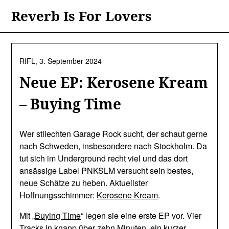
Skip
Reverb Is For Lovers
to
content
RIFL,
3. September 2024
Neue EP: Kerosene Kream
– Buying Time
Wer stilechten Garage Rock sucht, der schaut gerne
nach Schweden, insbesondere nach Stockholm. Da
tut sich im Underground recht viel und das dort
ansässige Label PNKSLM versucht sein bestes,
neue Schätze zu heben. Aktuellster
Hoffnungsschimmer:
Kerosene Kream
.
Mit „
Buying Time
“ legen sie eine erste EP vor. Vier
Tracks in knapp über zehn Minuten, ein kurzer