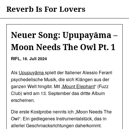
Skip
Reverb Is For Lovers
to
content
Neuer Song: Upupayāma –
Moon Needs The Owl Pt. 1
RIFL,
16. Juli 2024
Als
Upupuyāma
spielt der Italiener Alessio Ferarri
psychedelische Musik, die sich Klängen aus der
ganzen Welt hingibt. Mit „
Mount Elephant
“ (Fuzz
Club) wird am 13. September das dritte Album
erscheinen.
Die erste Kostprobe nennts ich „Moon Needs The
Owl“. Ein gediegenes Instrumentalstück, das in
allerlei Geschmacksrichtungen daherkommt.