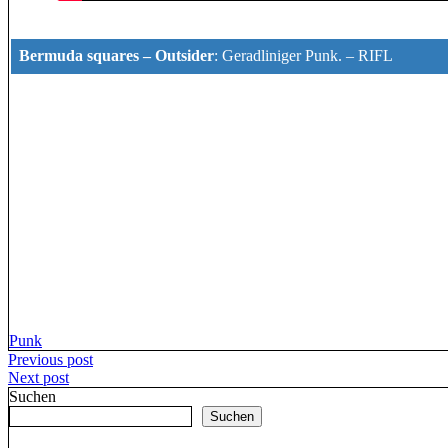
Bermuda squares – Outsider
:
Geradliniger Punk.
–
RIFL
Punk
Beitragsnavigation
Previous post
Next post
Suchen
Suchen